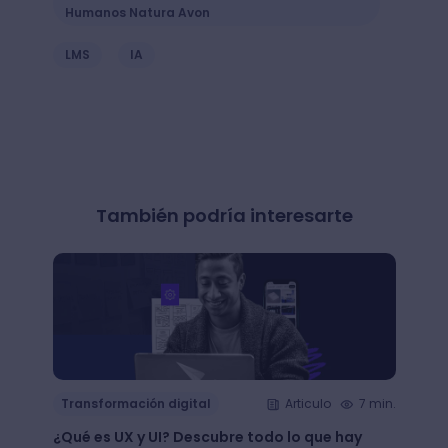
Humanos Natura Avon
LMS
IA
También podría interesarte
Transformación digital
Articulo
7 min.
Trans
¿Qué es UX y UI? Descubre todo lo que hay
Mejor