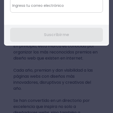
5. Awwwards: el mejor blog
de diseño web
Otro de los blogs interesantes de esta lista,
es el de la plataforma Awwwards.
Suscribirme
En principio, esta marca es conocida por
organizar los más reconocidos premios en
diseño web que existen en internet.
Cada año, premian y dan visibilidad a las
páginas webs con diseños más
innovadores, disruptivos y creativos del
año.
Se han convertido en un directorio por
excelencia que inspira no solo a
diseñadores webs, sino también a