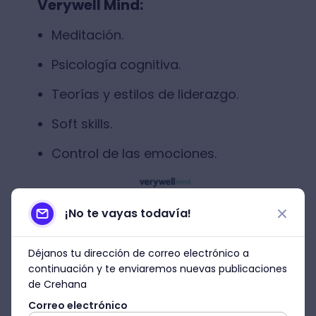
Verywell Mind:
Meditación.
Psicología cognitiva.
Teorías y estilos de liderazgo.
Soft skills.
Control de las emociones.
¡No te vayas todavía!
Déjanos tu dirección de correo electrónico a
continuación y te enviaremos nuevas publicaciones
de Crehana
Correo electrónico
Fuente: Verywell Mind