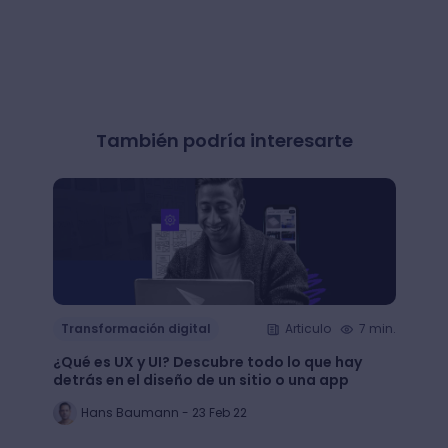
También podría interesarte
Transformación digital
Articulo
7 min.
Trans
¿Qué es UX y UI? Descubre todo lo que hay
Mejor
detrás en el diseño de un sitio o una app
public
Hans Baumann - 23 Feb 22
Mi