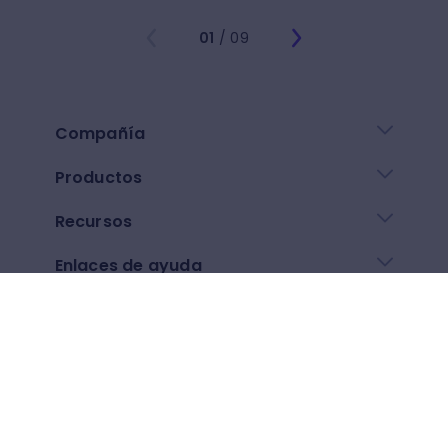
01
/ 09
Compañía
Productos
Recursos
Enlaces de ayuda
Descarga nuestra app
Google play