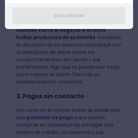
enormemente a cualquier cliente a
transitar una tienda o un local físico
que tiene múltiples sectores. Esto
Suscribirme
favorece el uso efectivo de su tiempo
cuando visita el negocio e intenta
hallar productos de su interés
. Asimismo,
la ubicación de los beacons contribuye con
la adquisición de datos sobre los
comportamientos del cliente y sus
preferencias, algo que se puede usar luego
para mejorar el diseño físico de un
establecimiento comercial.
3. Pagos sin contacto
Así como en el mundo online se puede usar
una
pasarela de pago
para realizar
compras sin necesidad de entregar una
tarjeta de crédito, los beacons y sus