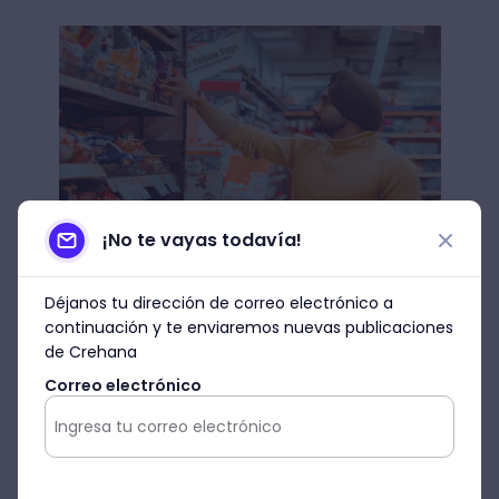
¡No te vayas todavía!
Fuente: Unsplash
Déjanos tu dirección de correo electrónico a
continuación y te enviaremos nuevas publicaciones
2. Guía para la navegación
de Crehana
interna del cliente
Correo electrónico
Al igual que Google Maps sirve para que
una persona se oriente en espacios
externos,
los beacons ayudan