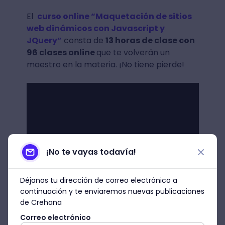
El
curso online “Maquetación de sitios
web dinámicos con Javascript y
JQuery”
consta de
13 horas de clase con
96 clases online
que te volverán un
maestro en la materia. ¡No tiene pierde!
¡No te vayas todavía!
Déjanos tu dirección de correo electrónico a
continuación y te enviaremos nuevas publicaciones
de Crehana
Correo electrónico