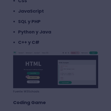
CSS
JavaScript
SQL y PHP
Python y Java
C++ y C#
Fuente: W3Schools
Coding Game