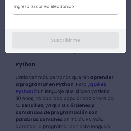
Las órdenes de programación no se dan
mediante códigos, sino por
bloques
, los
cuales se van armando, como si de piezas
Lego
de
se trataran. Por eso, si aún no
sabes por dónde empezar a aprender a
Suscribirme
programar y el lenguaje de programación
te asusta, esta es una muy buena opción.
Python
Cada vez más personas quieren
aprender
a programar en Python
. Pero
¿qué es
Python?
: un lenguaje que, si bien ya tiene
30 años, ha cobrado popularidad ahora por
su
sencillez
, ya que sus
órdenes y
comandos de programación son
palabras comunes
en inglés. Es más,
aprender a programar con este lenguaje