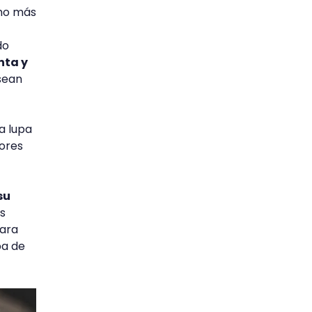
cho más
do
nta y
sean
la lupa
dores
su
s
para
pa de