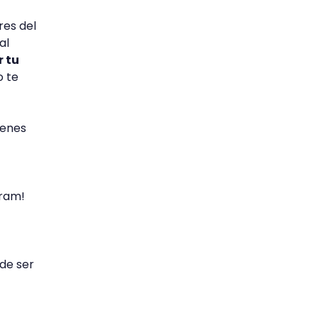
res del
al
r tu
o te
ienes
gram!
de ser