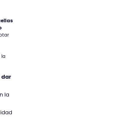
ellas
o
otar
 la
s dar
n la
nidad