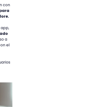
ón con
 para
lore.
 app,
dado
so a
con el
uarios