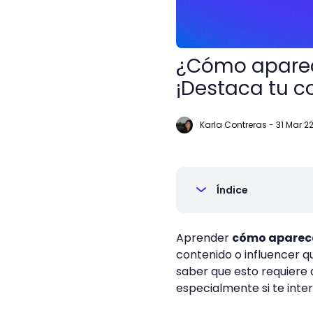
¿Cómo aparec
¡Destaca tu c
Karla Contreras
-
31 Mar 2
Índice
Aprender
cómo aparece
contenido o influencer qu
saber que esto requiere 
especialmente si te inte