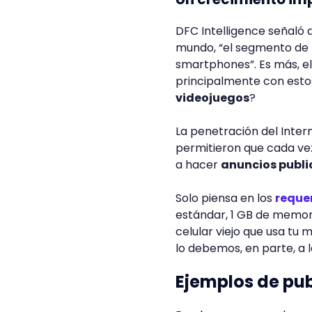
DFC Intelligence señaló q
mundo, “el segmento de 
smartphones”. Es más, el
principalmente con estos 
videojuegos
?
La penetración del Inter
permitieron que cada vez 
a hacer
anuncios publi
Solo piensa en los
requer
estándar, 1 GB de memor
celular viejo que usa tu 
lo debemos, en parte, a 
Ejemplos de pu