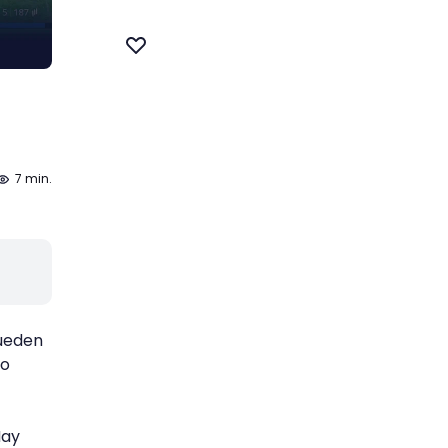
7 min.
pueden
do
Hay