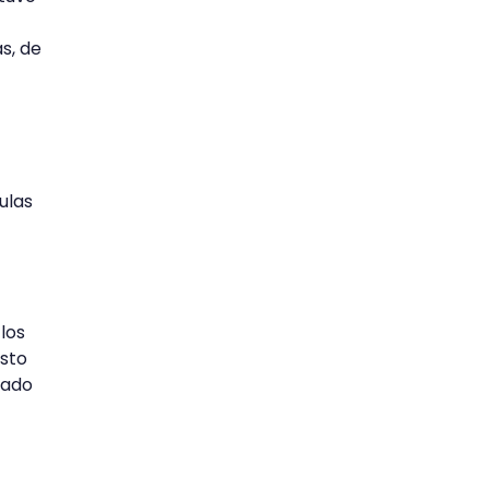
s, de
ulas
los
Esto
dado