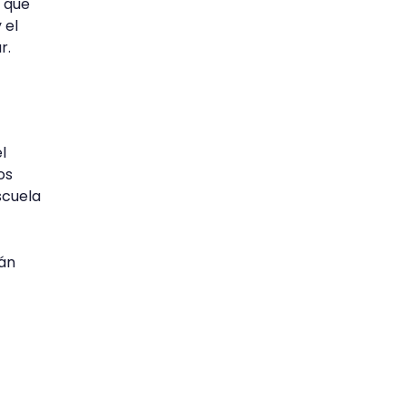
s que
 el
r.
l
os
scuela
rán