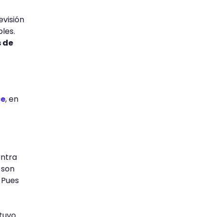
evisión
les.
s de
ce
, en
entra
son
 Pues
stuvo