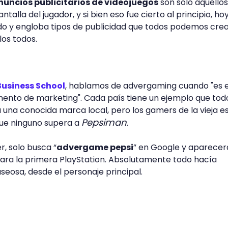
nuncios publicitarios de videojuegos
son solo aquello
alla del jugador, y si bien eso fue cierto al principio, hoy
o y engloba tipos de publicidad que todos podemos crea
os todos.
Business School
, hablamos de advergaming cuando "es e
mento de marketing". Cada país tiene un ejemplo que tod
 una conocida marca local, pero los gamers de la vieja e
Pepsiman
ue ninguno supera a
.
r, solo busca “
advergame pepsi
” en Google y aparece
para la primera PlayStation. Absolutamente todo hacía
seosa, desde el personaje principal.