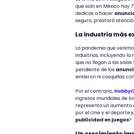
que solo en México hay 72
dedicas a hacer
anuncio
seguro, prestará atenció
La industria más e
La pandemia que venimos
industrias, incluyendo la
que no llegan a las salas
pendiente de los
anunci
sintieron ni cosquillas con
Por el contrario,
HobbyC
ingresos mundiales de los
representa un aumento d
por el cine y el deporte
publicidad en juegos
?
Un crecimiento im