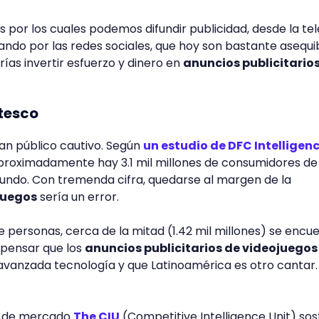
es por los cuales podemos difundir publicidad, desde la tel
sando por las redes sociales, que hoy son bastante asequib
ías invertir esfuerzo y dinero en
anuncios publicitario
tesco
ran público cautivo. Según
un estudio de DFC Intelligen
aproximadamente hay 3.1 mil millones de consumidores de
mundo. Con tremenda cifra, quedarse al margen de la
juegos
sería un error.
de personas, cerca de la mitad (1.42 mil millones) se encu
 pensar que los
anuncios publicitarios de videojuegos
avanzada tecnología y que Latinoamérica es otro cantar.
ón de mercado
The CIU
(Competitive Intelligence Unit) so