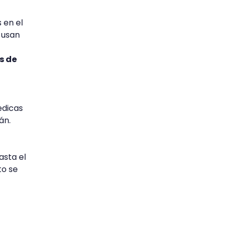
 en el
 usan
s de
edicas
rán.
asta el
to se