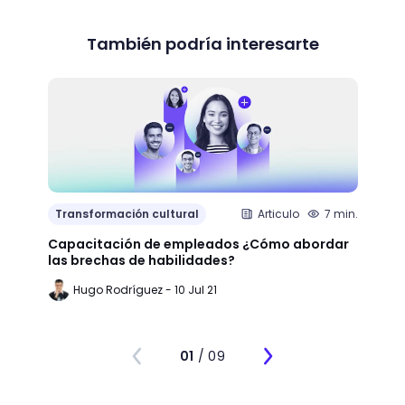
También podría interesarte
Transformación cultural
Articulo
7 min.
Trans
Capacitación de empleados ¿Cómo abordar
LMS: ¿
las brechas de habilidades?
plata
Hugo Rodríguez - 10 Jul 21
Ju
01
/ 09