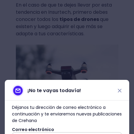
En el caso de que te dejes llevar por esta
tendencia en Insurtech, primero debes
conocer todos los
tipos de drones
que
existen y luego adquirir el que más se
adapte a tus características.
¡No te vayas todavía!
Déjanos tu dirección de correo electrónico a
Fuente: Pexels
continuación y te enviaremos nuevas publicaciones
de Crehana
Ciberseguridad
Correo electrónico