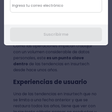
En el mercado global de Insurtech, así
como en otros sectores, es necesario
hacer frente a los riesgos cibernéticos que
son cada vez más extendidos y es por eso
que, en este caso, se aplica la
ciberseguridad.
Suscribirme
Como las operaciones implican trabajar
con un volumen considerable de datos
personales, este
es un punto clave
dentro
de las tendencias en Insurtech
desde hace unos años.
Experiencias de usuario
Una de las tendencias en Insurtech que no
se limita a una fecha anterior y que se
restaura todos los años, tiene que ver con
la siguiente cábala: pensar en productos y