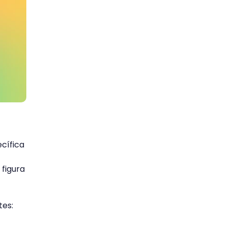
cífica
 figura
tes: