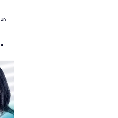
 un
ue