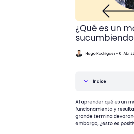
¿Qué es un m
sucumbiendo 
Hugo Rodríguez
-
01 Abr 2
Índice
Al aprender qué es un m
funcionamiento y result
grande termina devorand
embargo, ¿esto es posit