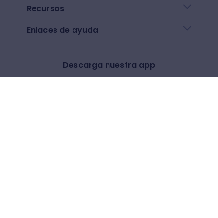
Recursos
Enlaces de ayuda
Descarga nuestra app
Google play
App Store
Otros
$
(
USD
)