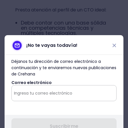
Presta atención al perfil de un CTO ideal:
Debe contar con una base sólida
en competencias técnicas y
múltiples tecnologías.
Autonomía y liderazgo para guíar a
¡No te vayas todavía!
su equipo y coordinar con las
diferentes áreas de trabajo.
Déjanos tu dirección de correo electrónico a
Conocimientos sobre el mundo de
continuación y te enviaremos nuevas publicaciones
los negocios, ya que debe estar al
de Crehana
tanto de cómo funciona la
empresa, sus objetivos y cuál es la
Correo electrónico
misión que persiguen.
Alta capacidad de adaptación
para poder aprender rápidamente
sobre las nuevas tendencias del
uso de la tecnología.
Suscribirme
Sentido de creatividad para poder