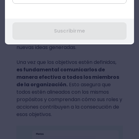
métricas o indicadores clave de
rendimiento (KPI) que permitan evaluar el
progreso y los resultados. Por ejemplo, si el
objetivo es mejorar la colaboración, las
Suscribirme
métricas podrían incluir la frecuencia de
interacción entre equipos y la cantidad de
nuevas ideas generadas.
Una vez que los objetivos estén definidos,
es fundamental comunicarlos de
manera efectiva a todos los miembros
de la organización.
Esto asegura que
todos estén alineados con los mismos
propósitos y comprendan cómo sus roles y
acciones contribuyen a la consecución de
esos objetivos.