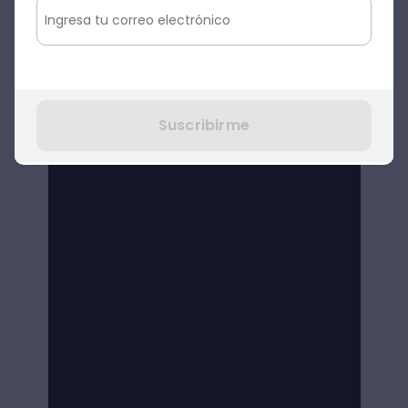
un líder híbrido es su adaptabilidad. Te
recomendamos ver nuestra clase con
Alejandra Rivera, socia fundadora de
APECI
,
para estar mejor preparado ante un
mundo en cambio constante.
Suscribirme