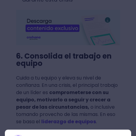
6. Consolida el trabajo en
equipo
Cuida a tu equipo y eleva su nivel de
confianza. En una crisis, el principal trabajo
de un líder es
comprometerse con su
equipo, motivarlo a seguir y crecer a
pesar de las circunstancias,
o inclusive
tomando provecho de las mismas. En eso
se basa el
liderazgo de equipos
.