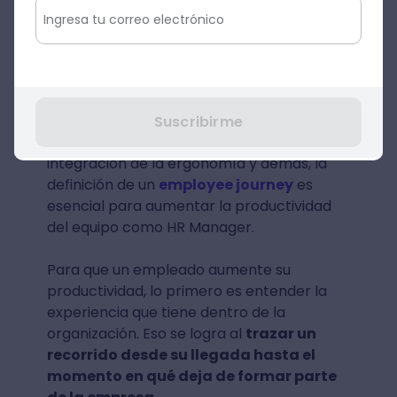
Fuente: Crehana
Define un journey del
empleado
Además de la flexibilidad, la capacitación
Suscribirme
para el desarrollo de habilidades, la
integración de la ergonomía y demás, la
definición de un
employee journey
es
esencial para aumentar la productividad
del equipo como HR Manager.
Para que un empleado aumente su
productividad, lo primero es entender la
experiencia que tiene dentro de la
organización. Eso se logra al
trazar un
recorrido desde su llegada hasta el
momento en qué deja de formar parte