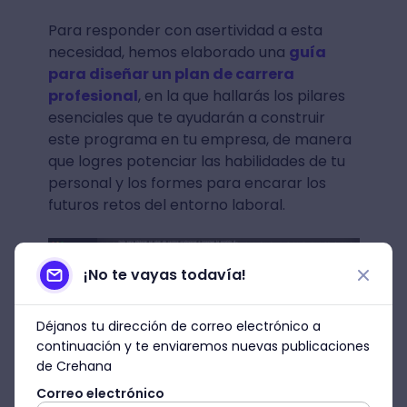
Para responder con asertividad a esta
necesidad, hemos elaborado una
guía
para diseñar un plan de carrera
profesional
, en la que hallarás los pilares
esenciales que te ayudarán a construir
este programa en tu empresa, de manera
que logres potenciar las habilidades de tu
personal y los formes para encarar los
futuros retos del entorno laboral.
¡No te vayas todavía!
Déjanos tu dirección de correo electrónico a
continuación y te enviaremos nuevas publicaciones
de Crehana
Correo electrónico