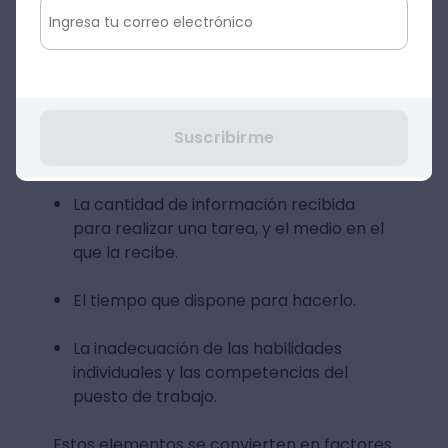
Por el lado de la carga mental, nos
encontramos con el nivel de actividad
mental necesario para realizar una
jornada laboral,
y se encuentran tres
factores de riesgo laboral con potenciales
Suscribirme
consecuencias perjudiciales:
La cantidad de información recibida
para realizar una tarea, y el medio en el
que la recibe.
El tiempo que dispone para hacerlo.
La inadecuación de las habilidades
individuales y las competencias del
puesto de trabajo.
Estos elementos se convierten en factores