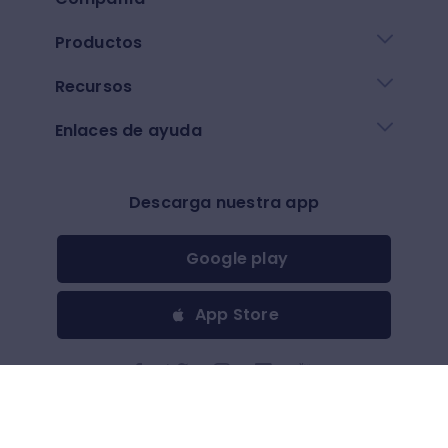
Productos
Recursos
Enlaces de ayuda
Descarga nuestra app
Google play
App Store
Otros
$
(
USD
)