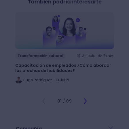
También podría interesarte
Transformación cultural
Articulo
7 min.
Trans
Capacitación de empleados ¿Cómo abordar
LMS: ¿
las brechas de habilidades?
plata
Hugo Rodríguez - 10 Jul 21
Ju
01
/ 09
Compañía