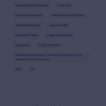
Upskilling & Reskilling
Podcast
Product Releases
Historias de Clientes
Trabajo Remoto
Expertos HR
Crehana Talks
Pago de Nómina
Negocios
Estilo de Vida
Renata Maldonado | Directora de Recursos
Humanos Natura Avon
LMS
IA