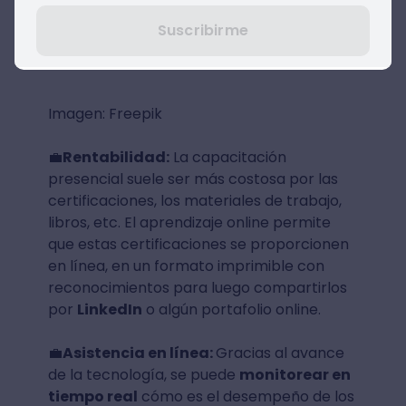
comodidad. Esto sin duda, es una gran
ventaja para mejorar la
experiencia del
Suscribirme
estudiante.
Imagen: Freepik
💼
Rentabilidad:
La capacitación
presencial suele ser más costosa por las
certificaciones, los materiales de trabajo,
libros, etc. El aprendizaje online permite
que estas certificaciones se proporcionen
en línea, en un formato imprimible con
reconocimientos para luego compartirlos
por
LinkedIn
o algún portafolio online.
💼
Asistencia en línea:
Gracias al avance
de la tecnología, se puede
monitorear en
tiempo real
cómo es el desempeño de los