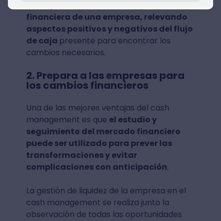
management es
analizar la política
financiera de una empresa, relevando
aspectos positivos y negativos del flujo
de caja
presente para encontrar los
cambios necesarios.
2. Prepara a las empresas para
los cambios financieros
Una de las mejores ventajas del cash
management es que
el estudio y
seguimiento del mercado financiero
puede ser utilizado para prever las
transformaciones y evitar
complicaciones con anticipación
.
La gestión de liquidez de la empresa en el
cash management se realiza junto la
observación de todas las oportunidades