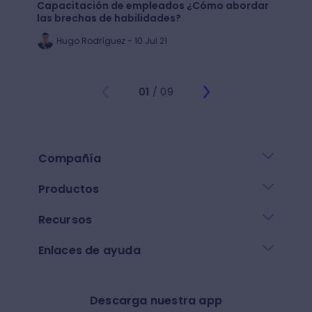
Capacitación de empleados ¿Cómo abordar
LMS: ¿
las brechas de habilidades?
plata
Hugo Rodríguez - 10 Jul 21
Ju
01
/ 09
Compañía
Productos
Recursos
Enlaces de ayuda
Descarga nuestra app