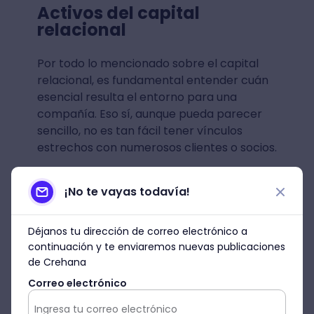
Activos del capital
relacional
Por todo lo mencionado sobre el capital
relacional, es fundamental entender cuán
esencial resulta el entorno para una
compañía. Eso sí, aunque pueda parecer
sencillo, no es tan fácil tener vínculos
estrechos con numerosos clientes o socios.
Para que tu empresa pueda generar
¡No te vayas todavía!
vínculos fuertes, es importante encontrar
un equilibrio ideal entre dos aspectos:
Déjanos tu dirección de correo electrónico a
continuación y te enviaremos nuevas publicaciones
La amplitud de las organizaciones
:
de Crehana
conseguir numerosos clientes y socios.
Correo electrónico
La profundidad de las asociaciones
: