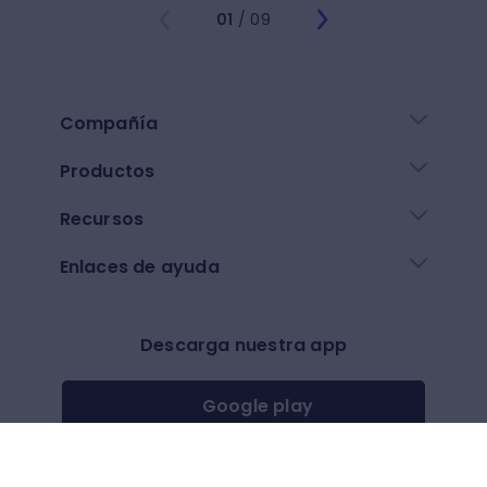
01
/ 09
Compañía
Productos
Recursos
Enlaces de ayuda
Descarga nuestra app
Google play
App Store