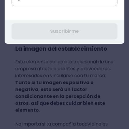
ahondar en los vínculos con un conjunto
reducido de estos grupos.
Así que harías bien en tomar en
consideración los activos del capital
Suscribirme
relacional, como lo son los siguientes:
La imagen del establecimiento
Este elemento del capital relacional de una
empresa afecta a clientes y proveedores,
interesados en vincularse con tu marca.
Tanto si tu imagen es positiva o
negativa, esto será un factor
condicionante en la percepción de
otros, así que debes cuidar bien este
elemento
.
No importa si tu compañía todavía no es