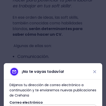
es trabajar en tus soft skills
”.
En ese orden de ideas, las soft skills,
también conocidas como habilidades
blandas,
serán determinantes para
saber cómo hacer un CV.
Algunas de ellas son:
Comunicación.
Capacidad organizativa.
¡No te vayas todavía!
Trabajo en equipo / Colaboración.
Déjanos tu dirección de correo electrónico a
Pensamiento crítico.
continuación y te enviaremos nuevas publicaciones
de Crehana
Habilidades sociales.
Correo electrónico