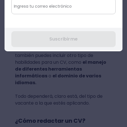
Creatividad.
Comunicación interpersonal.
Adaptabilidad.
Persuasión.
Suscribirme
Del mismo modo, ten presente que
también puedes incluir otro tipo de
habilidades para un CV, como
el manejo
de diferentes herramientas
informáticas
o
el dominio de varios
idiomas.
Todo dependerá, claro está, del tipo de
vacante a la que estés aplicando.
¿Cómo redactar un CV?