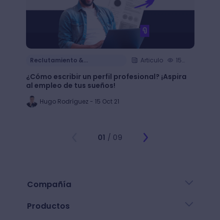
Reclutamiento &
Articulo
15
Reclu
Contratación
Cont
min.
¿Cómo escribir un perfil profesional? ¡Aspira
¿Cómo
al empleo de tus sueños!
de tu 
Hugo Rodríguez - 15 Oct 21
Al
01
/ 09
Compañía
Productos