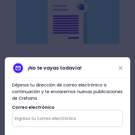
¿Cuáles son las ventajas de
¡No te vayas todavía!
utilizar killer questions?
Déjanos tu dirección de correo electrónico a
Sin duda, las ventajas que ofrecen las
continuación y te enviaremos nuevas publicaciones
preguntas filtro durante el proceso de
de Crehana
reclutamiento son varias, por eso con el fin
Correo electrónico
que tengas más claro lo que proporciona el
uso de las killer questions, te
mencionaremos algunas de ellas.