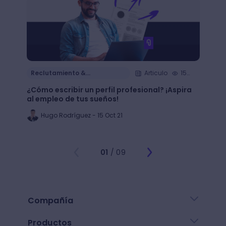
Reclutamiento &
Articulo
15
Reclu
Contratación
Cont
min.
¿Cómo escribir un perfil profesional? ¡Aspira
¿Cómo
al empleo de tus sueños!
de tu 
Hugo Rodríguez - 15 Oct 21
Al
01
/ 09
Compañía
Productos