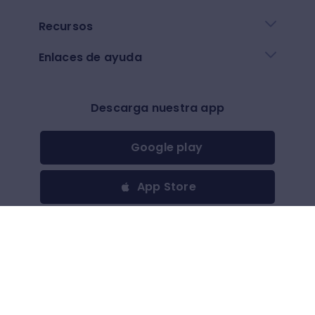
Recursos
Enlaces de ayuda
Descarga nuestra app
Google play
App Store
Otros
$
(
USD
)