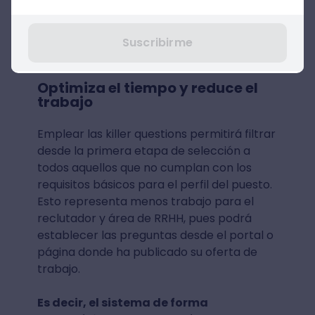
Enseguida, te comentamos los
beneficios que ofrece una de las
principales
herramientas de
Suscribirme
reclutamiento
:
Optimiza el tiempo y reduce el
trabajo
Emplear las killer questions permitirá filtrar
desde la primera etapa de selección a
todos aquellos que no cumplan con los
requisitos básicos para el perfil del puesto.
Esto representa menos trabajo para el
reclutador y área de RRHH, pues podrá
establecer las preguntas desde el portal o
página donde ha publicado su oferta de
trabajo.
Es decir, el sistema de forma