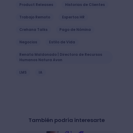
Product Releases
Historias de Clientes
Trabajo Remoto
Expertos HR
Crehana Talks
Pago de Nómina
Negocios
Estilo de Vida
Renata Maldonado | Directora de Recursos
Humanos Natura Avon
LMS
IA
También podría interesarte