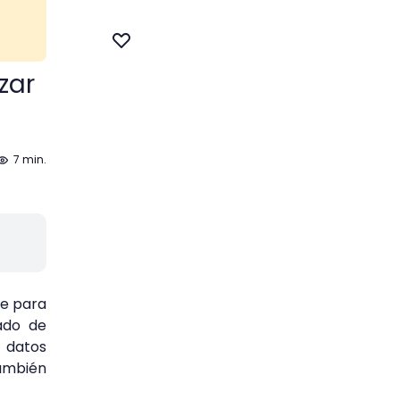
zar
7 min.
le para
ado de
s datos
ambién