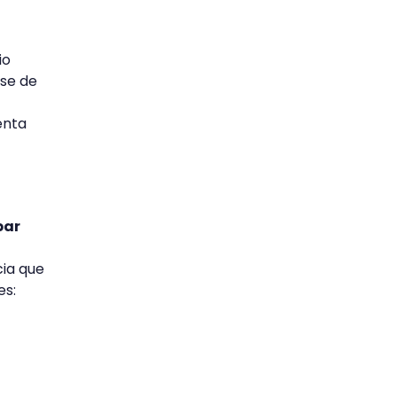
io
ase de
enta
bar
cia que
es: