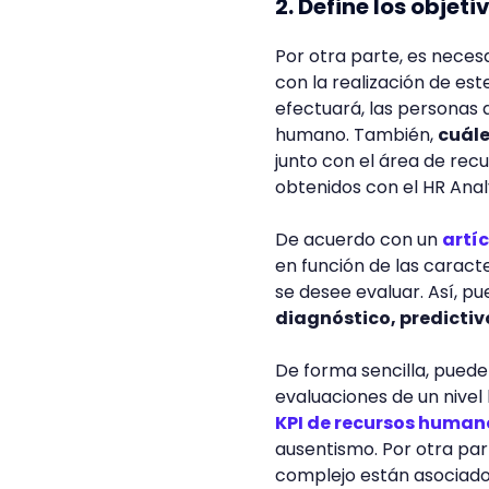
2. Define los objet
Por otra parte, es neces
con la realización de est
efectuará, las personas 
humano. También,
cuále
junto con el área de re
obtenidos con el HR Anal
De acuerdo con un
artí
en función de las caract
se desee evaluar. Así, p
diagnóstico, predictivo
De forma sencilla, puede 
evaluaciones de un nivel 
KPI de recursos human
ausentismo. Por otra par
complejo están asociados