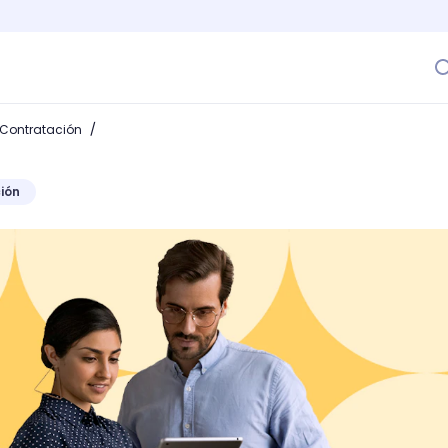
/
 Contratación
ión
cs: ¿Necesitas optimizar la toma de tus decisiones de tu ta