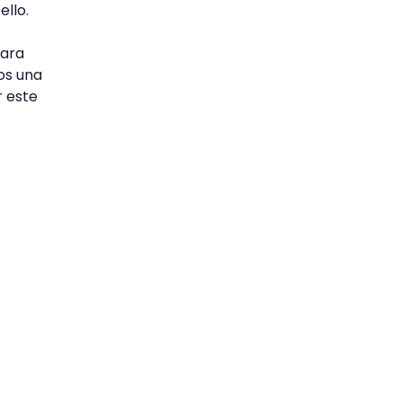
ello.
para
os una
r este