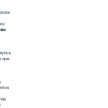
canzar
nto
rán
lytics,
o que
s
intos
 más
a