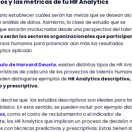
ivos y las métricas de tu HR Analytics
ario establecer cuáles serán las metas que se desean al
e análisis de datos. Asimismo, la clase de estudio que se
que estarán involucradas desde una perspectiva del tale
s serán los sectores organizacionales que participa
cursos humanos para potenciar aún más los resultados
ytics aplicado.
culo de Harvard Deusto
, existen distintos tipos de HR Ana
erísticas de cada uno de los proyectos de talento human
ueden distinguirse ejemplos de
HR Analytics descriptivo,
 y prescriptivo.
decirse que los estudios descriptivos son ideales para la
básico. En este sentido, se pueden incluir por ejemplo dist
os
, como el costo de reclutamiento o el indicador de
te, los HR Analytics que implican un proceso de decisión
 con técnicas predictivas y prescriptivas. Estas tienen l