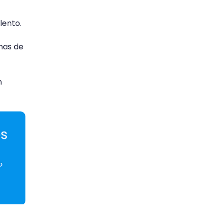
lento.
nas de
n