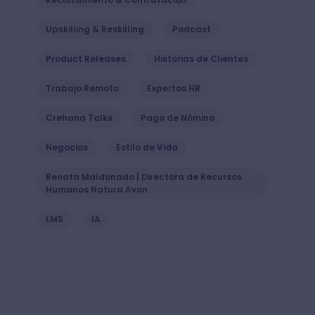
Upskilling & Reskilling
Podcast
Product Releases
Historias de Clientes
Trabajo Remoto
Expertos HR
Crehana Talks
Pago de Nómina
Negocios
Estilo de Vida
Renata Maldonado | Directora de Recursos
Humanos Natura Avon
LMS
IA