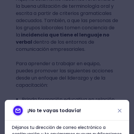
la buena utilización de terminología oral y
escrita a partir de criterios gramaticales
adecuados. También, a que las personas de
los grupos laborales tomen conciencia de
la
incidencia que tiene el lenguaje no
verbal
dentro de los entornos de
comunicación empresariales.
Para aprender a trabajar en equipo,
puedes promover las siguientes acciones
desde un enfoque del liderazgo y de la
capacitación:
Brinda formación educativa en relación
con el
uso de distintas aplicaciones
¡No te vayas todavía!
de comunicación corporativa
, como
Slack
por ejemplo
.
Déjanos tu dirección de correo electrónico a
continuación y te enviaremos nuevas publicaciones