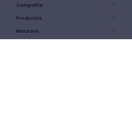
Compañía
Productos
Recursos
Enlaces de ayuda
Descarga nuestra app
Google play
App Store