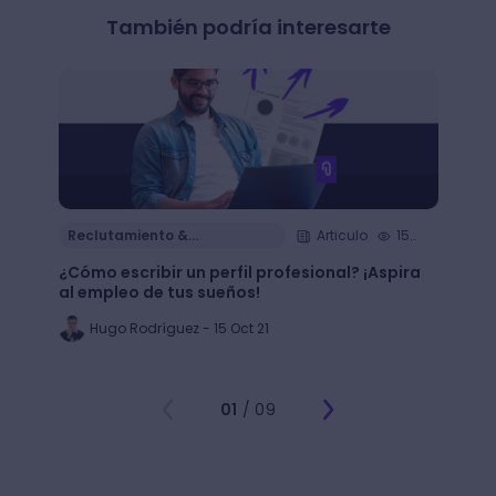
También podría interesarte
Reclutamiento &
Articulo
15
Reclu
Contratación
Cont
min.
¿Cómo escribir un perfil profesional? ¡Aspira
¿Cómo
al empleo de tus sueños!
de tu 
Hugo Rodríguez - 15 Oct 21
Al
01
/ 09