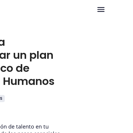
a
ar un plan
ico de
s Humanos
S
ión de talento en tu