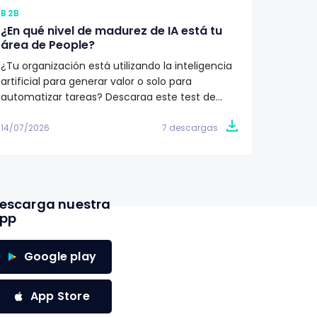
B2B
B2B
¿En qué nivel de madurez de IA está tu
Qué de
área de People?
Recur
¿Tu organización está utilizando la inteligencia
¿Cómo i
artificial para generar valor o solo para
Recurs
automatizar tareas? Descarga este test de
humano
madurez y descubre en qué etapa se
descubr
encuentra tu área de People. Obtén un plan de
cada et
14/07/2026
7 descargas
11/07/20
acción de 90 días para avanzar hacia una
a tu or
estrategia de IA con impacto en el negocio.
proceso
de las 
escarga nuestra
pp
Google play
App Store