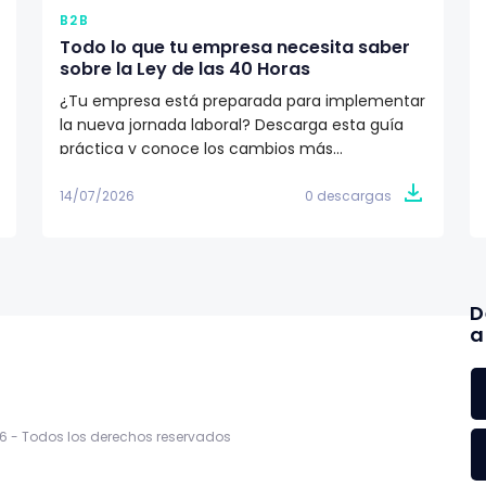
B2B
Todo lo que tu empresa necesita saber
sobre la Ley de las 40 Horas
¿Tu empresa está preparada para implementar
la nueva jornada laboral? Descarga esta guía
práctica y conoce los cambios más
importantes de la Ley de las 40 Horas, el
calendario de implementación y las acciones
14/07/2026
0 descargas
que RR.HH. y nómina deben tomar para cumplir
con la reforma.
D
a
6 -
Todos los derechos reservados