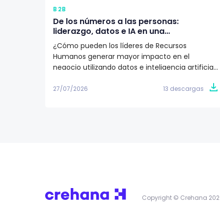
B2B
De los números a las personas:
liderazgo, datos e IA en una
organización según Juan Eduardo
¿Cómo pueden los líderes de Recursos
Jaramillo
Humanos generar mayor impacto en el
negocio utilizando datos e inteligencia artificial?
Descarga este artículo editorial y conoce la
visión de Juan Eduardo Jaramillo, VP de Talento
27/07/2026
13 descargas
Humano en Emtelco, sobre el papel del
liderazgo, la cultura y la evidencia para construir
organizaciones más preparadas para el futuro.
Copyright © Crehana 202