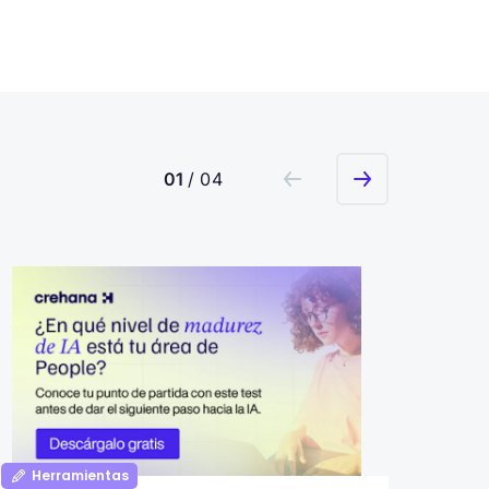
01
/ 04
Herramientas
Her