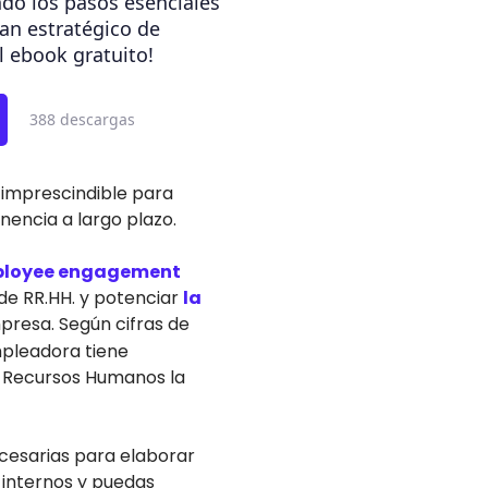
do los pasos esenciales
lan estratégico de
l ebook gratuito!
388 descargas
 imprescindible para
nencia a largo plazo.
loyee engagement
de RR.HH. y potenciar
la
presa. Según cifras de
mpleadora tiene
e Recursos Humanos la
ecesarias para elaborar
 internos y puedas