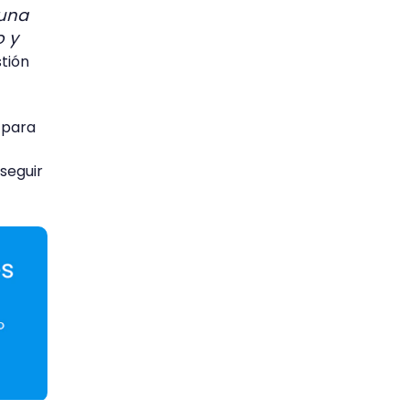
 una
o y
stión
o para
seguir