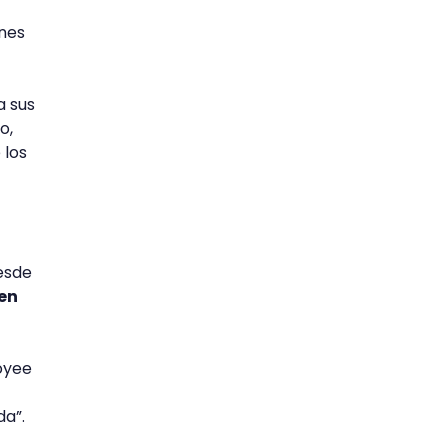
ones
a sus
o,
 los
esde
 en
loyee
da”.