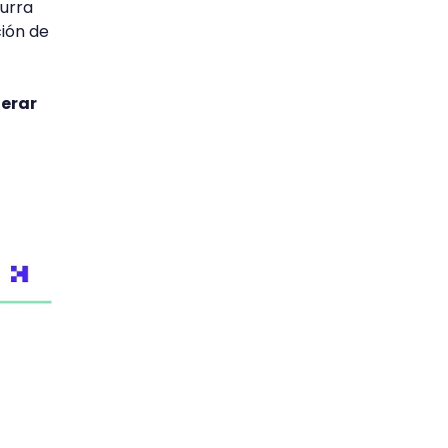
curra
ción de
lerar