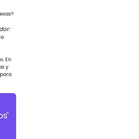
resas?
dor:
ía
o. En
as y
 para