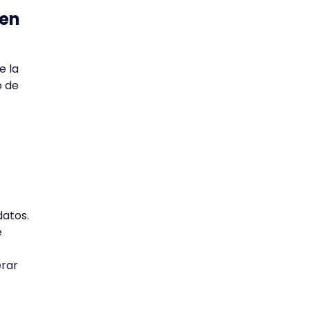
 en
e la
o de
datos.
e
erar