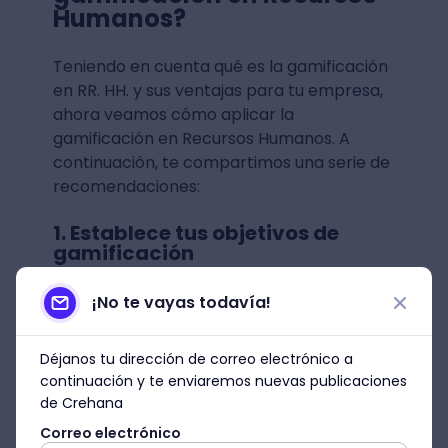
Humanos?
Teniendo en cuenta qué es la gamificación
en RR. HH. y sus ventajas para tu empresa,
ahora veamos cómo aplicar la
gamificación en Recursos Humanos. A
continuación, te compartimos una serie de
recomendaciones:
1. Establece tus objetivos de
gamificación
En primer lugar, es importante establecer
¡No te vayas todavía!
cuáles son tus metas con el
establecimiento de actividades de
Déjanos tu dirección de correo electrónico a
gamificación en Recursos Humanos. Ten en
continuación y te enviaremos nuevas publicaciones
cuenta que podrás fijar
objetivos
de Crehana
generales
; y también,
Correo electrónico
objetivos específicos
. En efecto, entre los