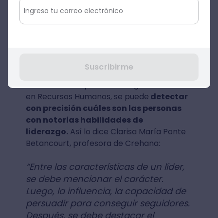
ejemplos de objetivos de gamificación en
Recursos Humanos, se pueden mencionar
los siguientes:
Detección de posibles líderes de
equipo
Suscribirme
A través de los procesos de gamificación
en Recursos Humanos, se puede
detectar
con precisión cuáles son las personas
con notorias habilidades de
liderazgo.
Así lo dice Clarisa María Ponte
Betancourt, profesora de Crehana:
“Entre las características de un líder,
se debe mencionar el carácter.
Luego, la influencia, la capacidad de
persuadir para conseguir seguidores.
Después, se debe destacar el