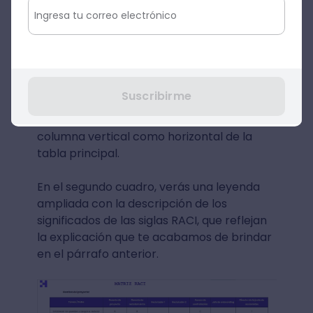
manera de ejemplo, nombres de
actividades y roles bajo el contexto de un
proceso de reclutamiento. Como es un
archivo editable y personalizable, la idea es
que puedes agregar el nombre del
proyecto, los roles específicos según tu
Suscribirme
planificación y las tareas a concretar. Estos
datos puedes cambiarlos tanto en la
columna vertical como horizontal de la
tabla principal.
En el segundo cuadro, verás una leyenda
ampliada con la descripción de los
significados de las siglas RACI, que reflejan
la explicación que te acabamos de brindar
en el párrafo anterior.