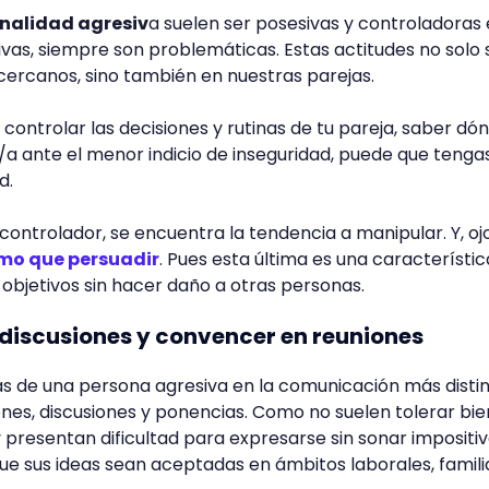
nalidad agresiv
a suelen ser posesivas y controladoras 
ivas, siempre son problemáticas. Estas actitudes no solo 
cercanos, sino también en nuestras parejas.
 controlar las decisiones y rutinas de tu pareja, saber dó
/a ante el menor indicio de inseguridad, puede que tenga
d.
 controlador, se encuentra la tendencia a manipular. Y, ojo
smo que persuadir
. Pues esta última es una característi
 objetivos sin hacer daño a otras personas.
 discusiones y convencer en reuniones
as de una persona agresiva en la comunicación más distin
ones, discusiones y ponencias. Como no suelen tolerar bi
, y presentan dificultad para expresarse sin sonar impositiv
ue sus ideas sean aceptadas en ámbitos laborales, famili