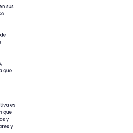
en sus
se
nde
s
,
ca que
tiva es
en que
os y
ares y