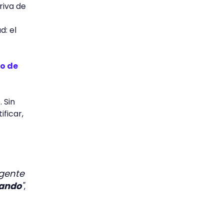
riva de
d: el
o de
 Sin
ficar,
gente
uando
"
,