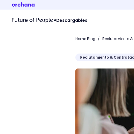
Descargables
/
Home Blog
Reclutamiento &
Reclutamiento & Contratac
Reconoce cuáles son las c