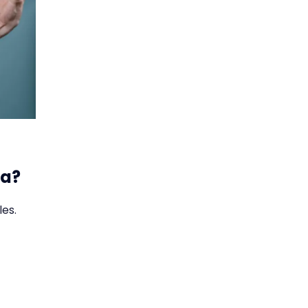
va?
es.