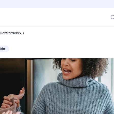
/
 Contratación
ión
aracterísticas de una persona agresiva y transforma tu pe