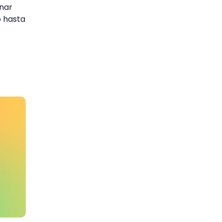
inar
o hasta