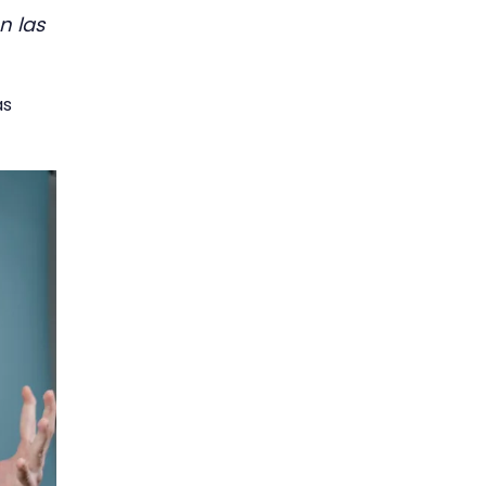
n las
as