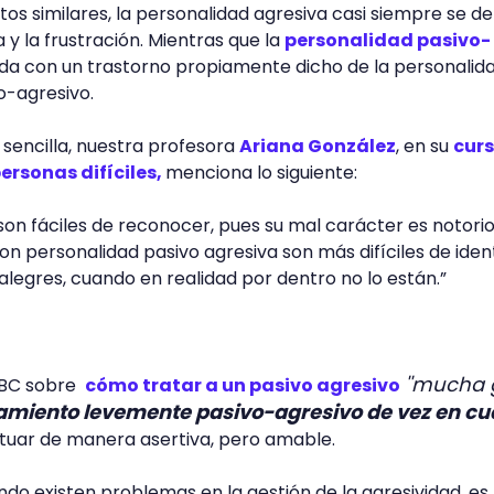
 similares, la personalidad agresiva casi siempre se de
a y la frustración. Mientras que la
personalidad pasivo-
da con un trastorno propiamente dicho de la personalida
o-agresivo.
 sencilla, nuestra profesora
Ariana González
, en su
curs
ersonas difíciles,
menciona lo siguiente:
on fáciles de reconocer, pues su mal carácter es notorio.
n personalidad pasivo agresiva son más difíciles de identi
egres, cuando en realidad por dentro no lo están.”
''mucha 
 BBC sobre
cómo tratar a un pasivo agresivo
miento levemente pasivo-agresivo de vez en c
tuar de manera asertiva, pero amable.
do existen problemas en la gestión de la agresividad, es