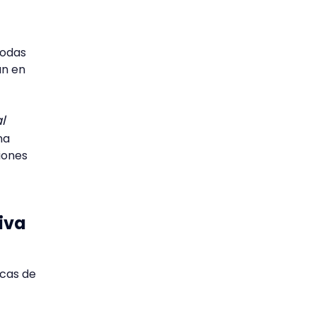
todas
án en
l
na
iones
iva
icas de