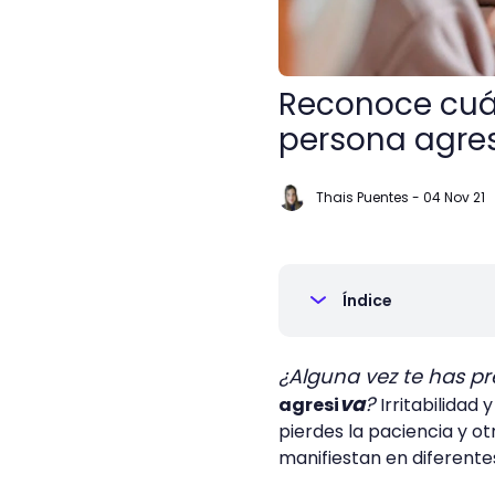
Reconoce cuál
persona agres
Thais Puentes
-
04 Nov 21
Índice
¿Alguna vez te has pr
va
?
agresi
Irritabilidad
pierdes la paciencia y ot
manifiestan en diferentes