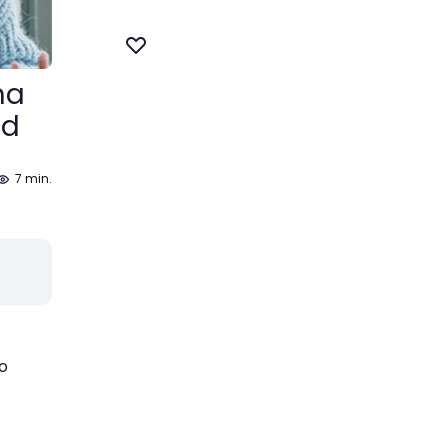
na
ad
7 min.
o