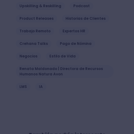
Upskilling & Reskilling
Podcast
Product Releases
Historias de Clientes
Trabajo Remoto
Expertos HR
Crehana Talks
Pago de Nómina
Negocios
Estilo de Vida
Renata Maldonado | Directora de Recursos
Humanos Natura Avon
LMS
IA