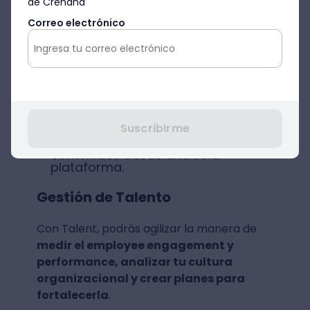
de Crehana
Sube tus propios cursos al panel de
Correo electrónico
Crehana
Crea y agenda sesiones en vivo.
Diseña evaluaciones para medir el
aprendizaje de tu equipo.
Suscribirme
Integra a tus propios proveedores,
así, tú equipo podrá ver sus
contenidos desde una sola
plataforma.
Gestión de Talento
Con Talent, podrás agilizar la manera de
medir el employee engagement y
performance, analizar tu cultura
organizacional y crear planes para
fortalecerla
.