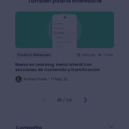
También podría interesarte
Product Releases
Articulo
7 min.
Produ
Nuevo en Learning: menú lateral con
Nuevo
secciones de Contenido y Gamificación
funci
Andrea Flores - 17 May 23
Jo
01
/ 09
Compañía