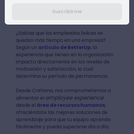
La integración de las plataformas de
Suscribirme
Aprendizaje y Talento se actualizará
automáticamente.
¿Sabías que los empleados felices se
quedan más tiempo en una empresa?
Según un
artículo de BetterUp
, la
experiencia que tienen en la organización
impacta directamente en los niveles de
motivación y satisfacción, lo cual
determina su período de permanencia.
Desde Crehana, nos comprometemos a
employee experience
alimentar el
desde el
área de recursos humanos
,
ofreciéndote las mejores soluciones de
aprendizaje para que tu equipo aprenda
fácilmente y pueda superarse día a día.