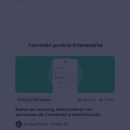
También podría interesarte
Product Releases
Articulo
7 min.
Produ
Nuevo en Learning: menú lateral con
Nuevo
secciones de Contenido y Gamificación
funci
Andrea Flores - 17 May 23
Jo