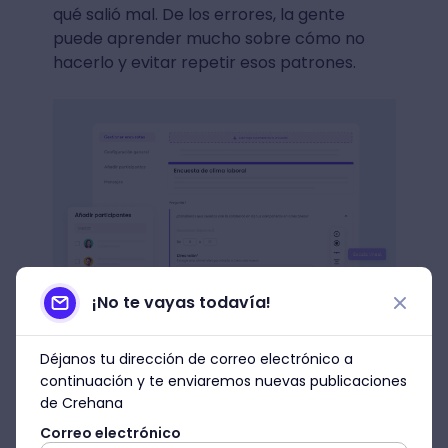
qué salió mal. De los errores, la gente
puede aprender mucho sobre cómo no
hacerlo y evitar repetir esos patrones.
¡No te vayas todavía!
Déjanos tu dirección de correo electrónico a
Plataforma de Clima Laboral de Crehana
continuación y te enviaremos nuevas publicaciones
de Crehana
¿Qué implementar para
Correo electrónico
manejar el estrés y