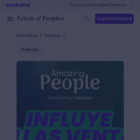
Conoce más sobre Crehana
Contáctanos
/
/
Home Blog
Podcast
Podcast
Influye en las ventas de tu compañía desde Recurs