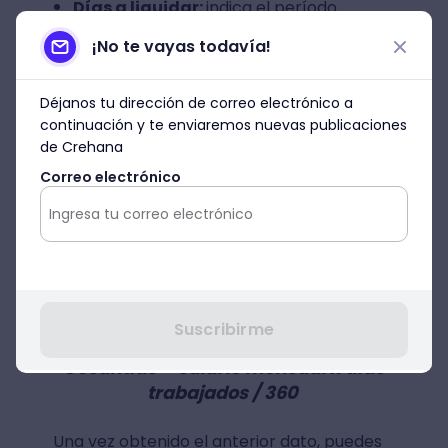
Días a liquidar:
indica el período
transcurrido desde el último corte y
¡No te vayas todavía!
cálculo de intereses.
Tasa de interés:
es el porcentaje
Déjanos tu dirección de correo electrónico a
continuación y te enviaremos nuevas publicaciones
utilizado para el cálculo, generalmente
de Crehana
del 12 % o 0.12.
Correo electrónico
360:
representa el total de días
laborables en el año.
Para calcular los intereses que recibirás,
primero haz el cálculo de las cesantías con
la siguiente fórmula:
Suscribirme
Cesantías = salario mensual x días
trabajados / 360
Una vez obtenido el anterior dato, puedes