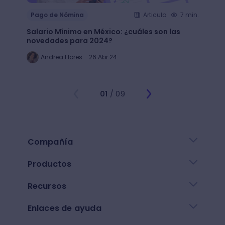
Pago de Nómina
Articulo
7 min.
Pago
Salario Mínimo en México: ¿cuáles son las
Guia 
novedades para 2024?
Chile
Andrea Flores - 26 Abr 24
An
01
/ 09
Compañía
Productos
Recursos
Enlaces de ayuda