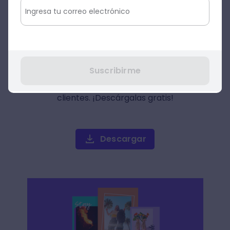
Plantillas de Instagram
stories para tu negocio
Usa estas plantillas de Instagram
Suscribirme
stories para destacar contenidos en
tus historias y atraer potenciales
clientes. ¡Descárgalas gratis!
Descargar