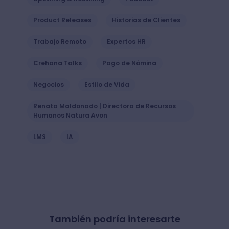
Product Releases
Historias de Clientes
Trabajo Remoto
Expertos HR
Crehana Talks
Pago de Nómina
Negocios
Estilo de Vida
Renata Maldonado | Directora de Recursos
Humanos Natura Avon
LMS
IA
También podría interesarte