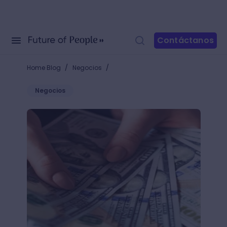
Contáctanos
/
/
Home Blog
Negocios
Negocios
¿Qué es el Valor Presente Neto? La clave para acab