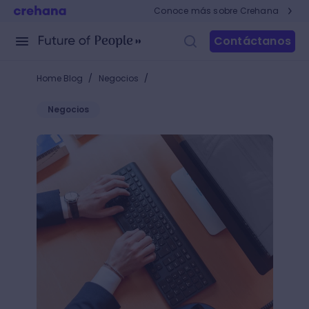
Conoce más sobre Crehana
Contáctanos
/
/
Home Blog
Negocios
Negocios
Aprende a utilizar la función Si en Excel ¡Convierte 