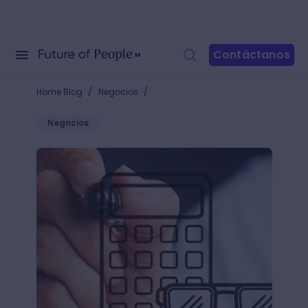
Contáctanos
/
/
Home Blog
Negocios
Negocios
Descubre qué es la contabilidad y deja de hacerte 