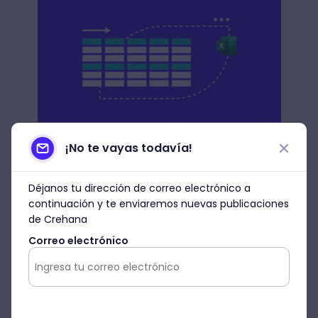
¡No te vayas todavía!
La valoración contable
Déjanos tu dirección de correo electrónico a
La valoración es la manera en que la
continuación y te enviaremos nuevas publicaciones
contabilidad
expresa un valor monetario
de Crehana
para cada activo contable.
Recuerda
Correo electrónico
que la contabilidad es una disciplina
cuantitativa, no cualitativa, lo cual, significa
que es indispensable que las cuentas
contables
se expresen en valores