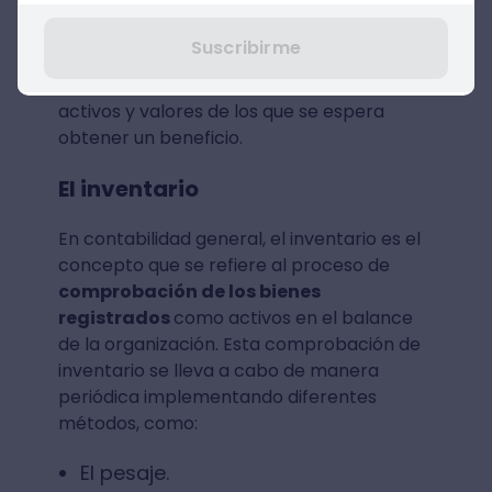
económicos.
Suscribirme
La valoración contable también ayuda a
establecer un
precio de venta
de los
activos y valores de los que se espera
obtener un beneficio.
El inventario
En contabilidad general, el inventario es el
concepto que se refiere al proceso de
comprobación de los bienes
registrados
como activos en el balance
de la organización. Esta comprobación de
inventario se lleva a cabo de manera
periódica implementando diferentes
métodos, como:
El pesaje.