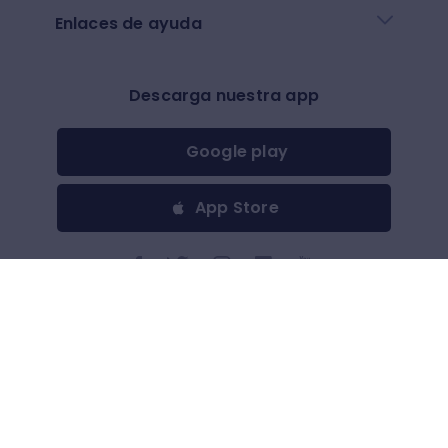
Enlaces de ayuda
Descarga nuestra app
Google play
App Store
Otros
$
(
USD
)