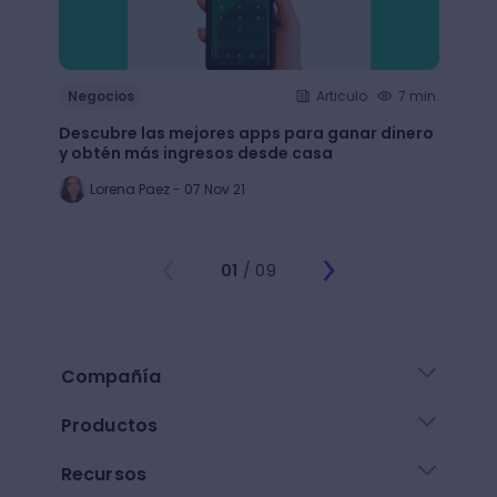
Negocios
Articulo
7 min.
Nego
Descubre las mejores apps para ganar dinero
+65 e
y obtén más ingresos desde casa
largo
Lorena Paez - 07 Nov 21
An
01
/ 09
Compañía
Productos
Recursos