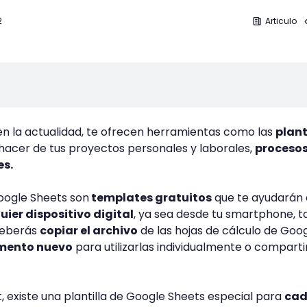
2
Articulo
en la actualidad, te ofrecen herramientas como las
plant
hacer de tus proyectos personales y laborales,
proceso
es.
Google Sheets son
templates gratuitos
que te ayudarán 
ier dispositivo digital
, ya sea desde tu smartphone, t
deberás
copiar el archivo
de las hojas de cálculo de Goo
umento nuevo
para utilizarlas individualmente o comparti
.
 existe una plantilla de Google Sheets especial para
cad