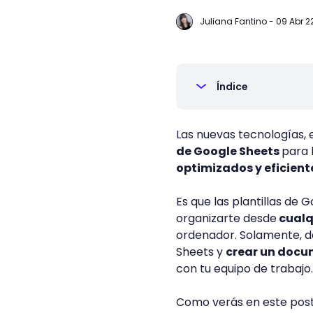
Juliana Fantino
-
09 Abr 2
Índice
Las nuevas tecnologías, 
de Google Sheets
para 
optimizados y eficient
Es que las plantillas de 
organizarte desde
cualqu
ordenador. Solamente, 
Sheets y
crear un doc
con tu equipo de trabajo
Como verás en este post,