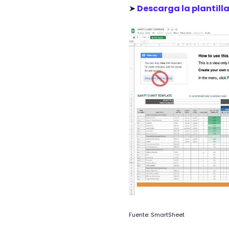
➤
Descarga la plantill
Fuente: SmartSheet