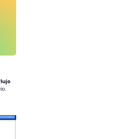
flujo
io.