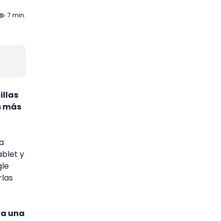
7 min.
illas
s más
a
ablet y
gle
rlas
a una