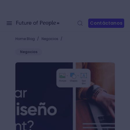
Contáctanos
/
/
Home Blog
Negocios
Negocios
Activa las ideas de diseño en PowerPoint y crea pre