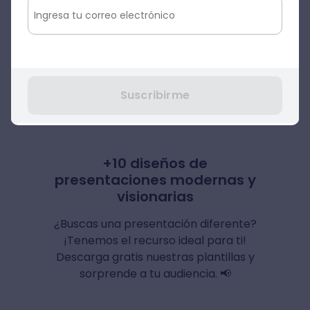
Estas son tan solo algunas de las ventajas
de activar las ideas de diseño en
PowerPoint, sin embargo, estamos seguros
de que utilizando el programa podrás
descubrir muchos más beneficios.
Suscribirme
+10 diseños de
presentaciones modernas y
visionarias
¿Buscas una presentación diferente?
¡Tenemos el recurso ideal para ti!
Descarga gratis nuestras plantillas y
sorprende a tu audiencia. 📢