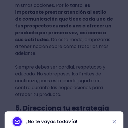
mismas acciones. Por lo tanto,
es
importante prestar atención al estilo
de comunicación que tiene cada uno de
tus prospectos cuando vas a ofrecer un
producto por primera vez, así como a
sus actitudes.
De este modo, empezarás
a tener noción sobre cómo tratarlos más
adelante.
Siempre debes ser cordial, respetuoso y
educado. No sobrepases los límites de
confianza, pues esto puede jugarte en
contra durante las negociaciones para
ofrecer tu producto.
5. Direcciona tu estrategia
a las emociones
¡No te vayas todavía!