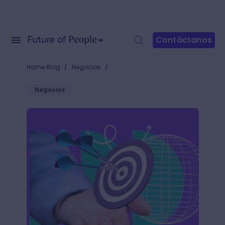
Contáctanos
/
/
Home Blog
Negocios
Negocios
¿Cómo ofrecer un producto? ¡No inicies una negocia