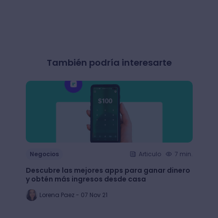
También podría interesarte
Negocios
Articulo
7 min.
Nego
Descubre las mejores apps para ganar dinero
+65 e
y obtén más ingresos desde casa
largo
Lorena Paez - 07 Nov 21
An