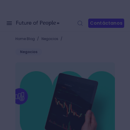
Contáctanos
/
/
Home Blog
Negocios
Negocios
Aprende cómo invertir en acciones y expande tu cap