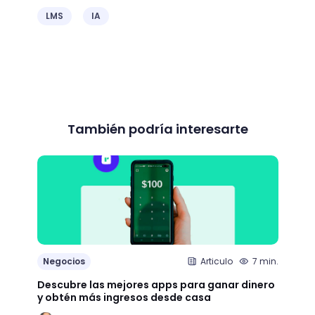
LMS
IA
También podría interesarte
Negocios
Articulo
7 min.
Nego
Descubre las mejores apps para ganar dinero
+65 e
y obtén más ingresos desde casa
largo