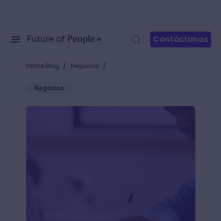
Contáctanos
/
/
Home Blog
Negocios
Negocios
¿Cómo usar “A quién corresponda”? Una alternativa 