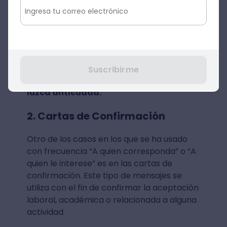
Si no sabes a quién, exactamente, estás
dirigiendo la carta, puedes aprovechar la
fórmula de “A quien corresponda” para
colocarlo al inicio del mensaje. Sin
embargo,
potencia el contenido en las
Suscribirme
líneas próximas, para que la carta no
luzca anticuada.
2. Cartas de Confirmación
Otro de los casos en los que se ha usado
con frecuencia “A quien corresponda” o “A
quien le interese” es en las cartas de
confirmación. Este tipo de mensajes se
utiliza con el fin de confirmar la aceptación
laboral, académica o relacionada a alguna
actividad.