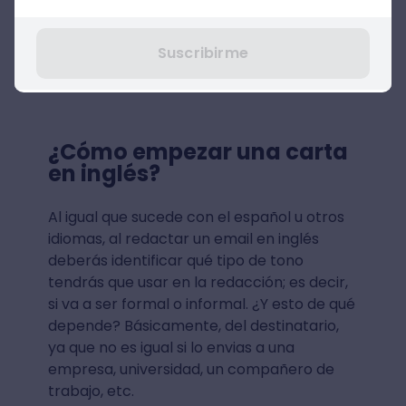
Suscribirme
¿Cómo empezar una carta
en inglés?
Al igual que sucede con el español u otros
idiomas, al redactar un email en inglés
deberás identificar qué tipo de tono
tendrás que usar en la redacción; es decir,
si va a ser formal o informal. ¿Y esto de qué
depende? Básicamente, del destinatario,
ya que no es igual si lo envias a una
empresa, universidad, un compañero de
trabajo, etc.