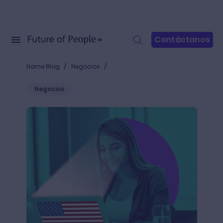
Contáctanos
/
/
Home Blog
Negocios
Negocios
¿Cómo escribir cartas en inglés y causar una buena 