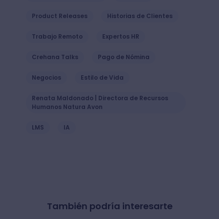
Product Releases
Historias de Clientes
Trabajo Remoto
Expertos HR
Crehana Talks
Pago de Nómina
Negocios
Estilo de Vida
Renata Maldonado | Directora de Recursos
Humanos Natura Avon
LMS
IA
También podría interesarte