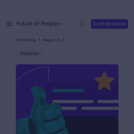
Contáctanos
/
/
Home Blog
Negocios
Negocios
Conoce las mejores frases cortas para dar gracias a