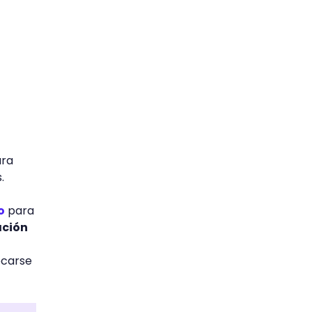
ara
s.
o
para
ación
ocarse