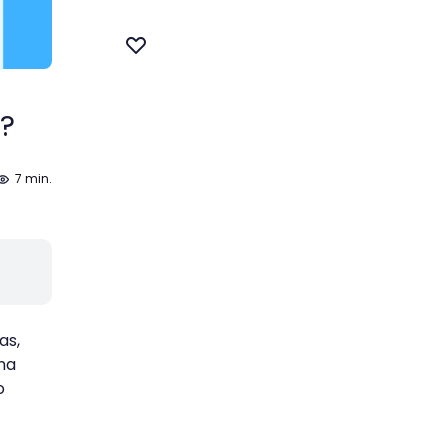
s?
7 min.
as,
na
o