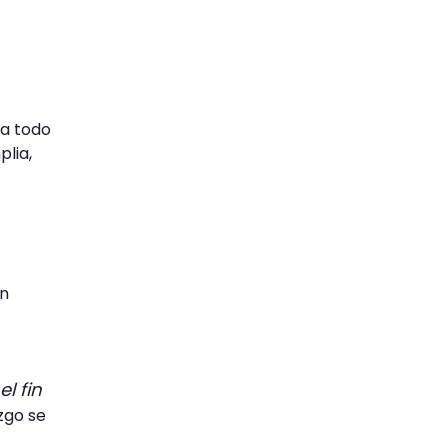
ca todo
plia,
en
l fin
zgo se