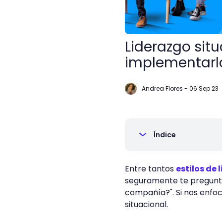
Liderazgo sit
implementarlo
Andrea Flores
-
06 Sep 23
Índice
Entre tantos
estilos de 
seguramente te pregunta
compañía?". Si nos enfoc
situacional.