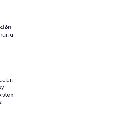
ación
iran a
ación,
uy
xisten
o: