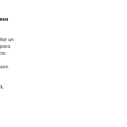
iesa
lar un
 para
cio.
 son
a,