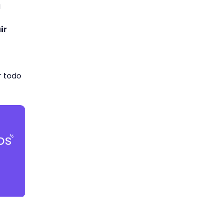
a
ir
r todo