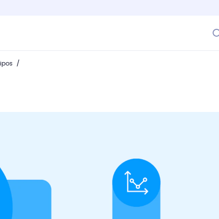
/
ipos
qué es y cómo implementarlo en grandes entornos laborales