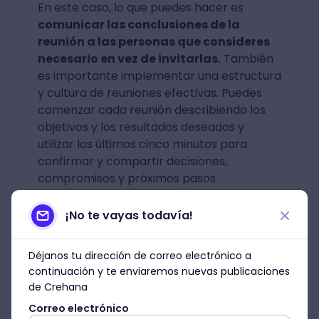
En este caso, lo que puedes hacer es
comunicar las conclusiones de la
reunión a las personas que consideres
necesario en vez de invitarlas.
También
es importante implementar una estructura
y cultura de reuniones efectivas. Puedes
comenzar cada reunión describiendo los
objetivos y los resultados deseados y
utilizar los últimos cinco minutos para
confirmar y compartir decisiones,
compromisos y próximos pasos.
Adam Preset, director analista senior de
¡No te vayas todavía!
Gartner, resalta que no se debe olvidar de
optimizar los problemas de audio, video y
Déjanos tu dirección de correo electrónico a
espacio de trabajo para tener reuniones
continuación y te enviaremos nuevas publicaciones
efectivas y productivas. Hay que trabajar
de Crehana
con TI para asegurarse de que los
Correo electrónico
empleados tengan soluciones tecnológicas