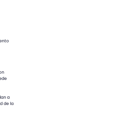
mento
con
uede
dan a
d de la