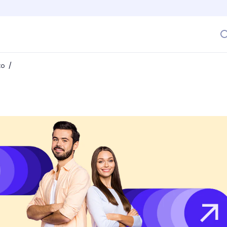
/
to
 softwares de gamificación [+Ejemplos]