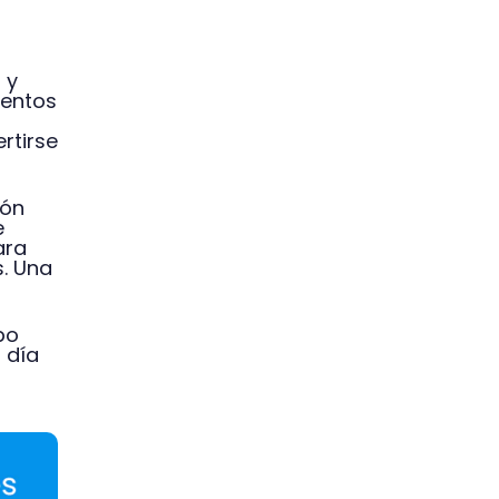
 y
mentos
rtirse
ión
e
ara
s. Una
po
 día