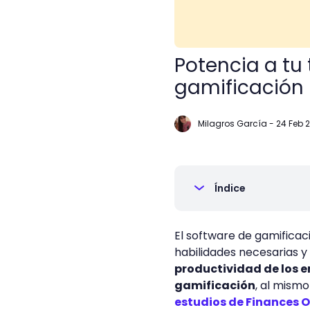
Potencia a tu
gamificación
Milagros García
-
24 Feb 
Índice
El software de gamificac
habilidades necesarias y 
productividad de los 
gamificación
, al mism
estudios de Finances O