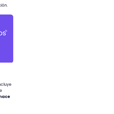
ión.
ncluye
e
hace