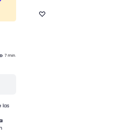
7 min.
 las
a
n