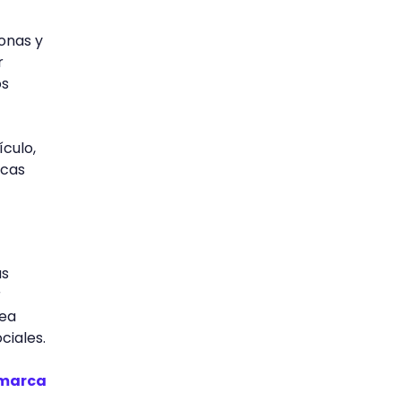
onas y
r
os
ículo,
icas
as
r
dea
ciales.
marca