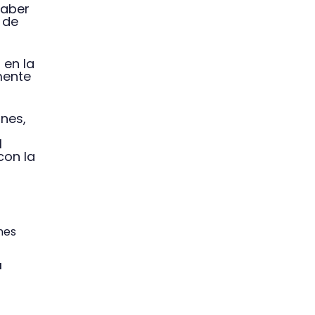
haber
 de
 en la
mente
ones,
l
con la
nes
a