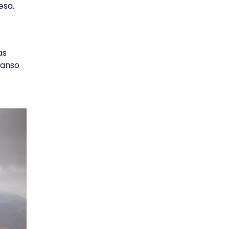
esa.
as
canso