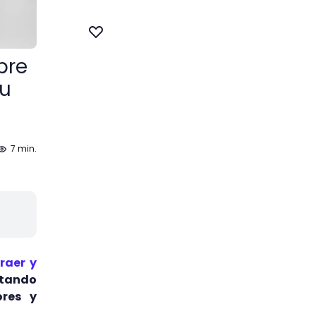
bre
tu
7 min.
raer y
tando
ores y
.