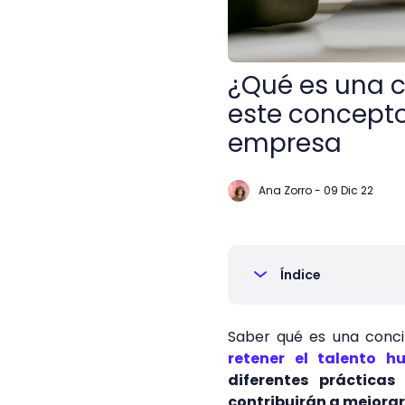
¿Qué es una c
este concepto 
empresa
Ana Zorro
-
09 Dic 22
Índice
Saber qué es una concil
retener el talento 
diferentes práctica
contribuirán a mejorar