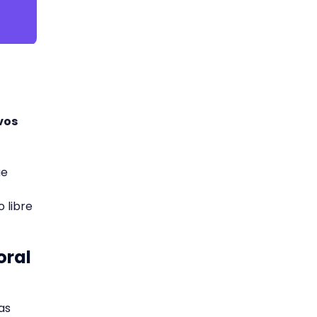
vos
ue
 libre
oral
as