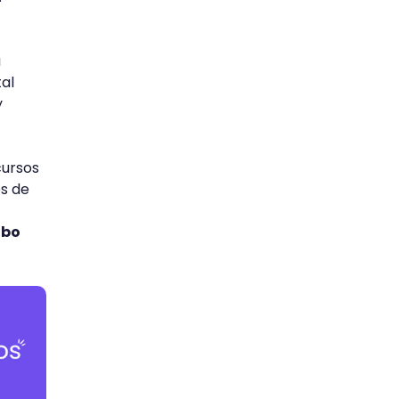
a
tal
y
cursos
s de
abo