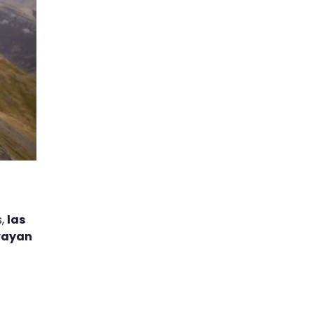
s,
las
 vayan