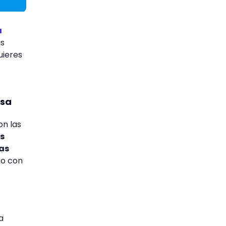
a
as
uieres
esa
on las
es
as
po con
a