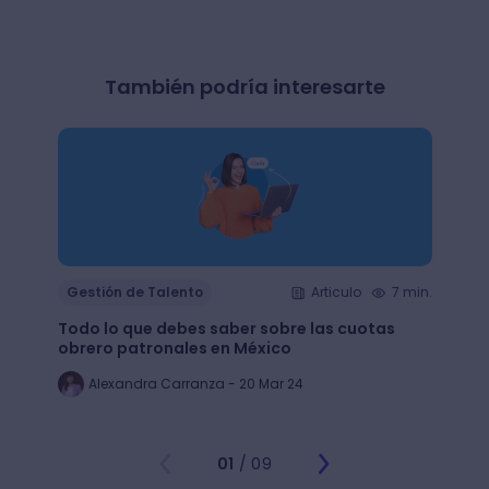
También podría interesarte
Gestión de Talento
Articulo
7 min.
Gesti
Todo lo que debes saber sobre las cuotas
Lean 
obrero patronales en México
trans
Alexandra Carranza - 20 Mar 24
Al
01
/ 09