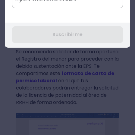
de paternidad y del pago
correspondiente, el empleador es quien
debe hacer el registro inicial.
Para ello, el
padre deberá presentar el Registro Civil
del menor como máximo en los 30 días
Suscribirme
siguientes al nacimiento o adopción.
Se recomienda solicitar de forma oportuna
el Registro del menor para proceder con la
debida sustentación ante la EPS. Te
compartimos este
formato de carta de
permiso laboral
en el que tus
colaboradores podrán entregar la solicitud
de la licencia de paternidad al área de
RRHH de forma ordenada.